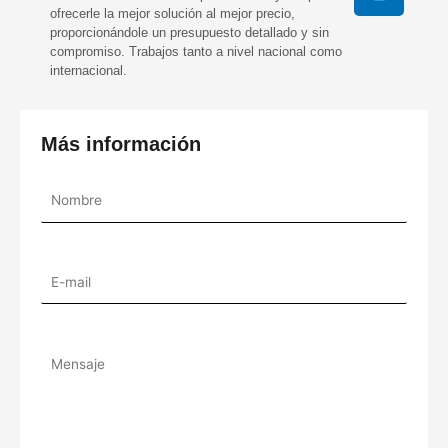
n
ofrecerle la mejor solución al mejor precio,
s
proporcionándole un presupuesto detallado y sin
t
compromiso. Trabajos tanto a nivel nacional como
a
internacional.
g
r
Más información
a
m