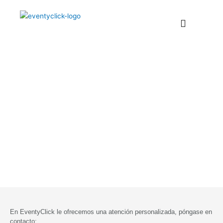
Ir
al
contenido
CONTACTO
En EventyClick le ofrecemos una atención personalizada, póngase en
contacto: