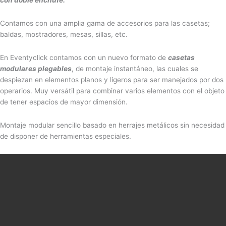
Contamos con una amplia gama de accesorios para las casetas;
baldas, mostradores, mesas, sillas, etc.
En Eventyclick contamos con un nuevo formato de
casetas
modulares plegables
, de montaje instantáneo, las cuales se
despiezan en elementos planos y ligeros para ser manejados por dos
operarios. Muy versátil para combinar varios elementos con el objeto
de tener espacios de mayor dimensión.
Montaje modular sencillo basado en herrajes metálicos sin necesidad
de disponer de herramientas especiales.