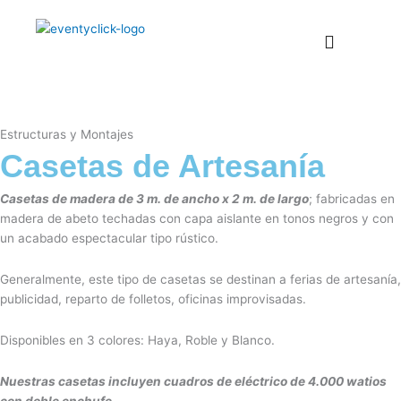
Ir
al
contenido
Caseta de Artesanía color Haya
Casetas de Artesanías color Haya
Casetas de Artesanía Blancas
Casetas Blancas
Caseta de Artesanía color Roble
Casetas Blancas
Casetas Modulares
Casetas Modulares
Almacenaje Casetas Modulares
Estructuras y Montajes
Casetas de Artesanía
Casetas de madera de 3 m. de ancho x 2 m. de largo
; fabricadas en
madera de abeto techadas con capa aislante en tonos negros y con
un acabado espectacular tipo rústico.
Generalmente, este tipo de casetas se destinan a ferias de artesanía,
publicidad, reparto de folletos, oficinas improvisadas.
Disponibles en 3 colores: Haya, Roble y Blanco.
Nuestras casetas incluyen cuadros de eléctrico de 4.000 watios
con doble enchufe.