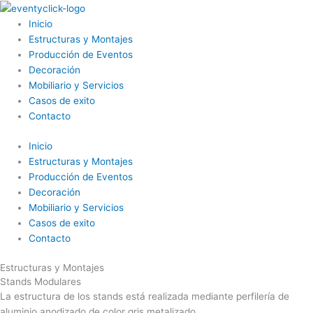
Ir
Menú
al
Inicio
contenido
Estructuras y Montajes
Producción de Eventos
Decoración
Mobiliario y Servicios
Casos de exito
Contacto
Inicio
Estructuras y Montajes
Producción de Eventos
Decoración
Mobiliario y Servicios
Casos de exito
Contacto
Estructuras y Montajes
Stands Modulares
La estructura de los stands está realizada mediante perfilería de
aluminio anodizado de color gris metalizado.